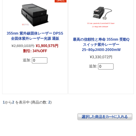
355nm 紫外線固体レーザー DPSS
全固体紫外レーザー光源 通販
最高の信頼性と寿命 355nm 受動Q
スイッチ紫外レーザー
¥2,889,103円
¥1,900,575円
25~80µJ/400-2000mW
割引: 34%OFF
¥3,330,072円
追加:
追加:
1
から
2
を表示中 (商品の数:
2
)