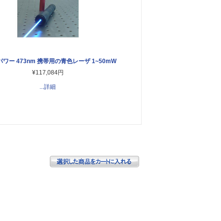
ワー 473nm 携帯用の青色レーザ 1~50mW
¥117,084円
...詳細