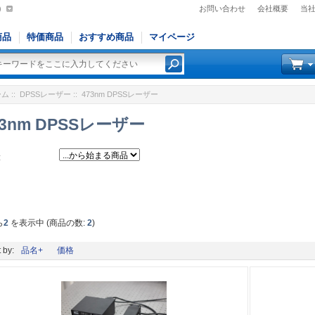
)
お問い合わせ
会社概要
当
商品
特価商品
おすすめ商品
マイページ
ーム
::
DPSSレーザー
:: 473nm DPSSレーザー
73nm DPSSレーザー
:
ら
2
を表示中 (商品の数:
2
)
 by:
品名+
価格