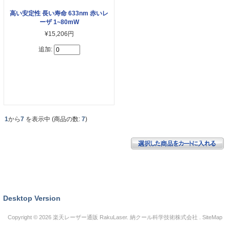
高い安定性 長い寿命 633nm 赤いレ
ーザ 1~80mW
¥15,206円
追加:
1
から
7
を表示中 (商品の数:
7
)
Desktop Version
Copyright © 2026
楽天レーザー通販 RakuLaser
. 納クール科学技術株式会社 .
SiteMap