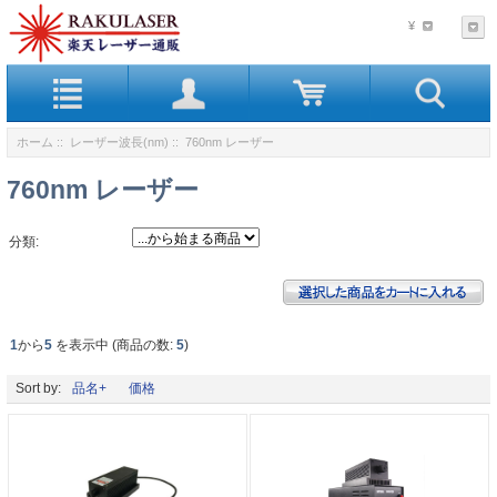
¥
ホーム
::
レーザー波長(nm)
:: 760nm レーザー
760nm レーザー
分類:
1
から
5
を表示中 (商品の数:
5
)
Sort by:
品名+
価格