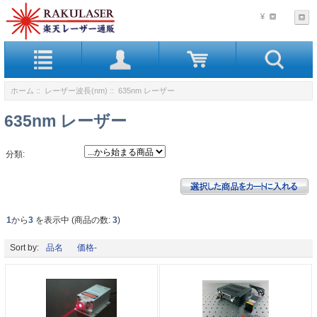
¥
ホーム
::
レーザー波長(nm)
:: 635nm レーザー
635nm レーザー
分類:
1
から
3
を表示中 (商品の数:
3
)
Sort by:
品名
価格-