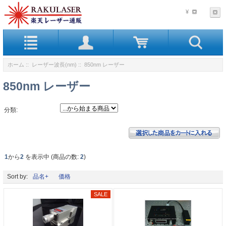
¥
ホーム
::
レーザー波長(nm)
:: 850nm レーザー
850nm レーザー
分類:
1
から
2
を表示中 (商品の数:
2
)
Sort by:
品名+
価格