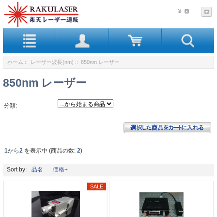
¥
ホーム
::
レーザー波長(nm)
:: 850nm レーザー
850nm レーザー
分類:
1
から
2
を表示中 (商品の数:
2
)
Sort by:
品名
価格+