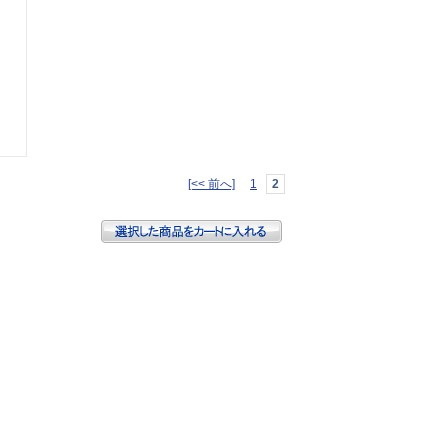
[<< 前へ]
1
2