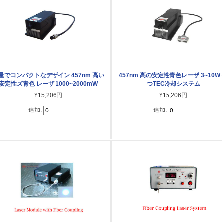
量でコンパクトなデザイン 457nm 高い
457nm 高の安定性青色レーザ 3~10W
安定性ズ青色 レーザ 1000~2000mW
つTEC冷却システム
¥15,206円
¥15,206円
追加:
追加: