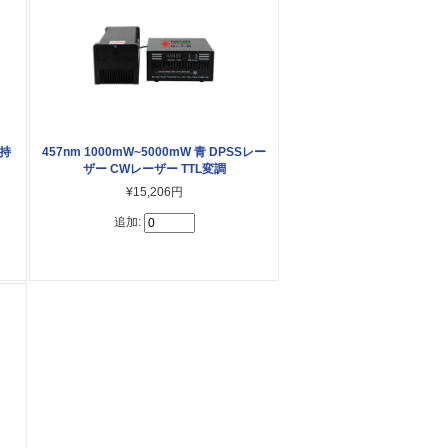
 持
457nm 1000mW~5000mW 青 DPSSレー
ザー CWレーザー TTL変調
¥15,206円
追加: