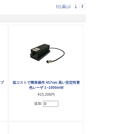
[<< 前へ]
1
2
ーブ
低コストで簡単操作 457nm 高い安定性青
色レーザ 1~1000mW
¥15,206円
追加: