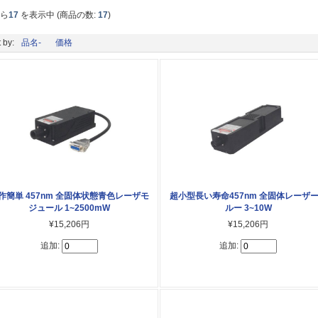
から
17
を表示中 (商品の数:
17
)
 by:
品名-
価格
作簡単 457nm 全固体状態青色レーザモ
超小型長い寿命457nm 全固体レーザ
ジュール 1~2500mW
ルー 3~10W
¥15,206円
¥15,206円
追加:
追加: