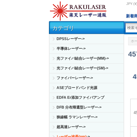
JPY (¥
新着
カテゴリ
DPSSレーザー->
ホ
半導体レーザー->
4
光ファイバ結合レーザー(MM)->
光ファイバ結合レーザー(SM)->
ファイバーレーザー->
ASEブロードバンド光源
EDFA Er添加ファイバアンプ
DFB 分布帰還型レーザー->
狭線幅 ラマンレーザー->
超高速レーザー->
レーザー波長(nm)
->