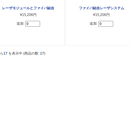
レーザモジュールとファイバ結合
ファイバ結合レーザシステム
¥15,206円
¥15,206円
追加:
追加:
から
17
を表示中 (商品の数:
17
)