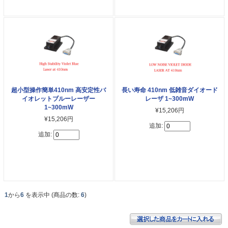
超小型操作簡単410nm 高安定性バ
長い寿命 410nm 低雑音ダイオード
イオレットブルーレーザー
レーザ 1~300mW
1~300mW
¥15,206円
¥15,206円
追加:
追加:
1
から
6
を表示中 (商品の数:
6
)