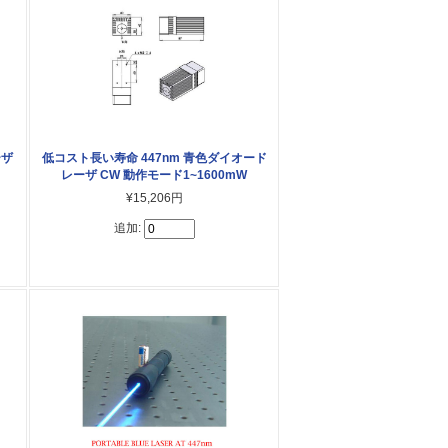
ーザ
低コスト長い寿命 447nm 青色ダイオード
レーザ CW 動作モード1~1600mW
¥15,206円
追加: