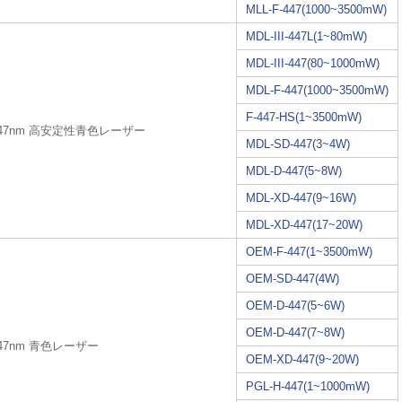
MLL-F-447(1000~3500mW)
MDL-III-447L(1~80mW)
MDL-III-447(80~1000mW)
MDL-F-447(1000~3500mW)
F-447-HS(1~3500mW)
447nm 高安定性青色レーザー
MDL-SD-447(3~4W)
MDL-D-447(5~8W)
MDL-XD-447(9~16W)
MDL-XD-447(17~20W)
OEM-F-447(1~3500mW)
OEM-SD-447(4W)
OEM-D-447(5~6W)
OEM-D-447(7~8W)
47nm 青色レーザー
OEM-XD-447(9~20W)
PGL-H-447(1~1000mW)