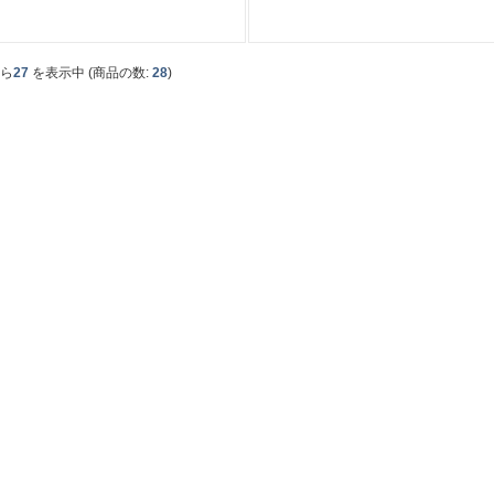
から
27
を表示中 (商品の数:
28
)