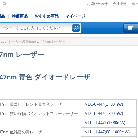
)
お問い合わせ
会社概要
当
商品
特価商品
おすすめ商品
マイページ
ーム
::
レーザー波長(nm)
:: 447nm レーザー
47nm レーザー
447nm 青色 ダイオードレーザ
447nm 長コヒーレント長青色レーザ
MDL-C-447(1~30mW)
447nm 狭い線幅バイオレットブルーレーザー
MDL-E-447(1~30mW)
MLL-III-447L(1~80mW)
47nm 低雑音の青レーザ
MLL-III-447(80~1000mW)