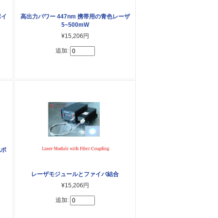
ポイ
高出力パワー 447nm 携帯用の青色レーザ
5~500mW
¥15,206円
追加:
色ポ
レーザモジュールとファイバ結合
¥15,206円
追加: