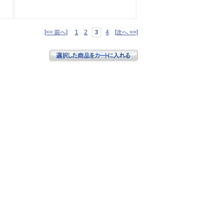
[<< 前へ]
1
2
3
4
[次へ >>]