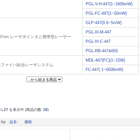
PGL-V-H-447(1~1600mW)
PGL-FC-447(1~50mW)
GLP-447(0.6~5mW)
PGL-III-M-447
447nm レーザポインタと携帯型レーザー
PGL-III-C-447
PGL-RB-447&655
MDL-447(FC)(1~15W)
光ファイバ結合レーザシステム
FC-447( 1~6500mW)
:
から
27
を表示中 (商品の数:
28
)
 by:
品名-
価格