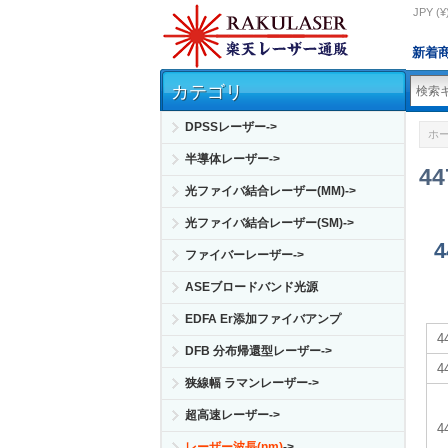
JPY (¥
新着
カテゴリ
DPSSレーザー->
ホ
半導体レーザー->
4
光ファイバ結合レーザー(MM)->
光ファイバ結合レーザー(SM)->
ファイバーレーザー->
ASEブロードバンド光源
EDFA Er添加ファイバアンプ
DFB 分布帰還型レーザー->
狭線幅 ラマンレーザー->
超高速レーザー->
4
レーザー波長(nm)
->