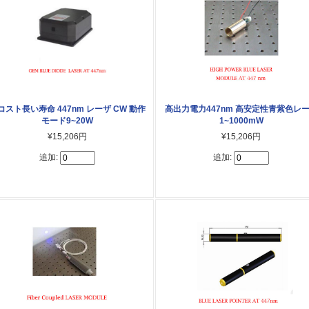
コスト長い寿命 447nm レーザ CW 動作
高出力電力447nm 高安定性青紫色レ
モード9~20W
1~1000mW
¥15,206円
¥15,206円
追加:
追加: