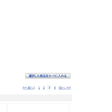
[<< 前へ]
1
2
3
4
[次へ >>]