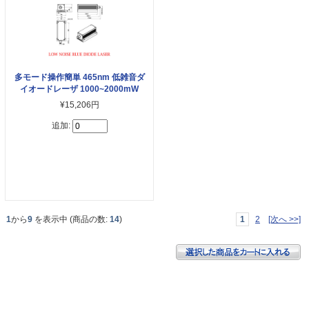
多モード操作簡単 465nm 低雑音ダ
イオードレーザ 1000~2000mW
¥15,206円
追加:
1
から
9
を表示中 (商品の数:
14
)
1
2
[次へ >>]