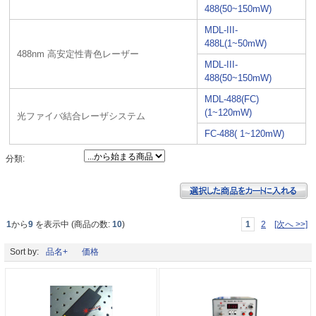
488(50~150mW)
MDL-III-
488L(1~50mW)
488nm 高安定性青色レーザー
MDL-III-
488(50~150mW)
MDL-488(FC)
(1~120mW)
光ファイバ結合レーザシステム
FC-488( 1~120mW)
分類:
1
から
9
を表示中 (商品の数:
10
)
1
2
[次へ >>]
Sort by:
品名+
価格