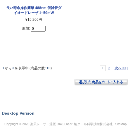
長い寿命操作簡単 488nm 低雑音ダ
イオードレーザ 1~50mW
¥15,206円
追加:
1
から
9
を表示中 (商品の数:
10
)
1
2
[次へ >>]
Desktop Version
Copyright © 2026
楽天レーザー通販 RakuLaser
. 納クール科学技術株式会社 .
SiteMap