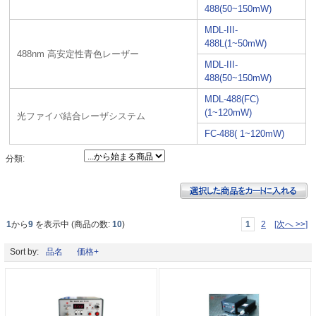
488(50~150mW)
MDL-III-
488L(1~50mW)
488nm 高安定性青色レーザー
MDL-III-
488(50~150mW)
MDL-488(FC)
(1~120mW)
光ファイバ結合レーザシステム
FC-488( 1~120mW)
分類:
1
から
9
を表示中 (商品の数:
10
)
1
2
[次へ >>]
Sort by:
品名
価格+