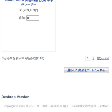
488nm 50mW 靑色の楕円光斑 半導
体レーザー
¥1,289,453円
追加:
1
から
9
を表示中 (商品の数:
10
)
1
2
[次へ >>]
Desktop Version
Copyright © 2026
楽天レーザー通販 RakuLaser
. 納クール科学技術株式会社 .
SiteMap