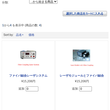
分類:
1
から
4
を表示中 (商品の数:
4
)
Sort by:
品名+
価格
ファイバ結合レーザシステム
レーザモジュールとファイバ結合
¥15,206円
¥15,206円
追加:
追加: