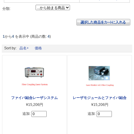
分類:
1
から
4
を表示中 (商品の数:
4
)
Sort by:
品名+
価格
ファイバ結合レーザシステム
レーザモジュールとファイバ結合
¥15,206円
¥15,206円
追加:
追加: