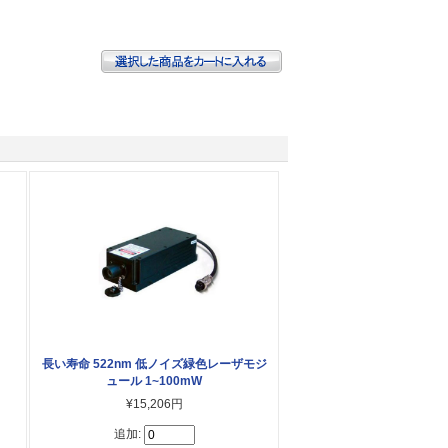
長い寿命 522nm 低ノイズ緑色レーザモジ
ュール 1~100mW
¥15,206円
追加: