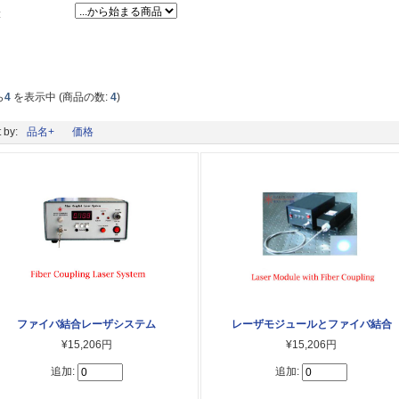
:
ら
4
を表示中 (商品の数:
4
)
 by:
品名+
価格
ファイバ結合レーザシステム
レーザモジュールとファイバ結合
¥15,206円
¥15,206円
追加:
追加: