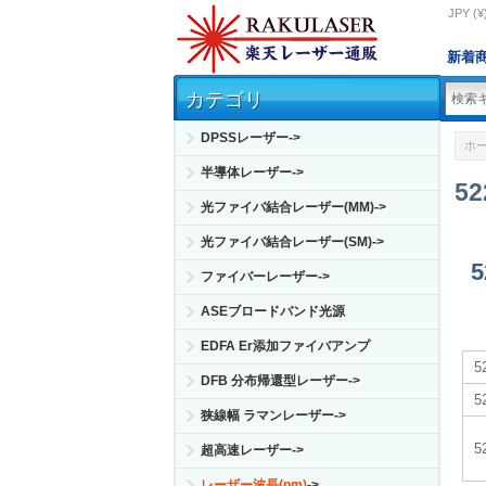
JPY (¥
新着
カテゴリ
DPSSレーザー->
ホ
半導体レーザー->
5
光ファイバ結合レーザー(MM)->
光ファイバ結合レーザー(SM)->
ファイバーレーザー->
ASEブロードバンド光源
EDFA Er添加ファイバアンプ
DFB 分布帰還型レーザー->
狭線幅 ラマンレーザー->
超高速レーザー->
レーザー波長(nm)
->