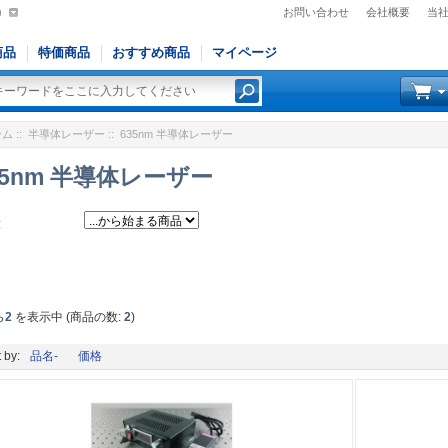
)
お問い合わせ
会社概要
当
商品
特価商品
おすすめ商品
マイページ
ーム
::
半導体レーザー
:: 635nm 半導体レーザー
35nm 半導体レーザー
:
ら
2
を表示中 (商品の数:
2
)
 by:
品名-
価格