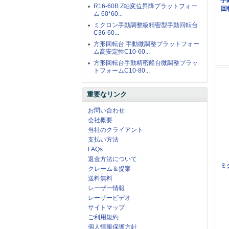
R16-60B Z軸変位昇降プラットフォー
回
ム 60*60...
ミクロン手動調整級精密型手動回転台
C36-60...
方形回転台 手動微調整プラットフォー
ム高安定性C10-60...
方形回転台手動精密船台微調整プラッ
トフォームC10-80...
重要なリンク
お問い合わせ
会社概要
当社のクライアント
支払い方法
FAQs
返金方法について
ミ
クレーム＆提案
送料無料
レーザー情報
レーザービデオ
サイトマップ
ご利用規約
個人情報保護方針