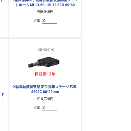
トホーム ML13-60L ML13-60R 60*60
¥69,946円
追加:
X軸単軸微調整架 変位昇降ステージ F25-
820JC 80*80mm
イド
¥16,726円
追加: