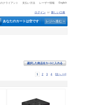
English
社のクライアント
支払い方法
レーザー情報
ログイン
or
新しい口座
あなたのカートは空です
レジへ進む
1
2
3
4
[次へ >>]