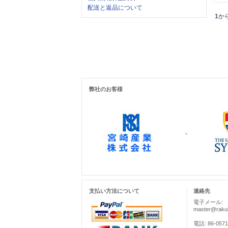
配送と返品について
1
か
弊社のお客様
支払い方法について
連絡先
電子メール:
master@rakul
電話: 86-0571