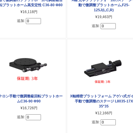
転プラットホーム高安定性 C36-80 Φ80
動で微調整プラットホーム,F25-
125J(L,C,R)
¥16,118円
¥19,463円
追加:
追加:
クロン手動で微調整級回転プラットホー
X軸精密プラットフォーム アゲハ式ガ
ムC36-90 Φ90
手動で微調整のステージ L8035-17X
35*35
¥16,726円
¥12,166円
追加:
追加: