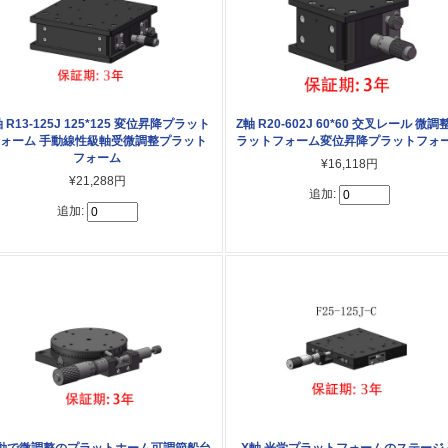
軸 R13-125J 125*125 変位昇降プラット
Z軸 R20-602J 60*60 交叉レール 微調
ォーム 手動線性級軸受微調整プラット
ラットフォーム変位昇降プラットフォ
フォーム
¥16,118円
¥21,288円
追加:
追加:
動で微調整のプラットホーム可調節船台
X軸 光学プラットフォームのステージ 