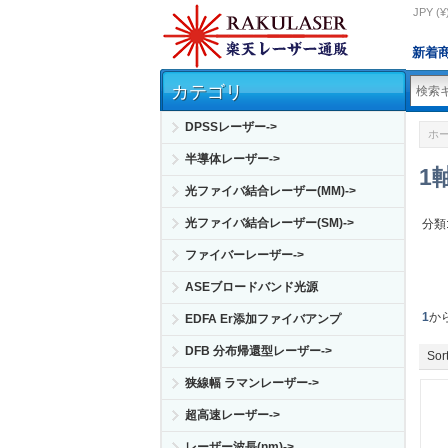
JPY (¥
新着
カテゴリ
DPSSレーザー->
ホ
半導体レーザー->
1
光ファイバ結合レーザー(MM)->
光ファイバ結合レーザー(SM)->
分類
ファイバーレーザー->
ASEブロードバンド光源
1
か
EDFA Er添加ファイバアンプ
DFB 分布帰還型レーザー->
Sort
狭線幅 ラマンレーザー->
超高速レーザー->
レーザー波長(nm)->