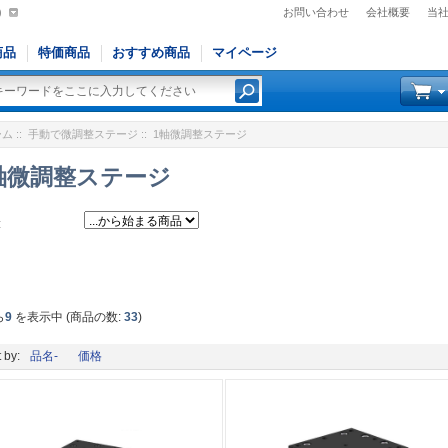
)
お問い合わせ
会社概要
当
商品
特価商品
おすすめ商品
マイページ
ーム
::
手動で微調整ステージ
:: 1軸微調整ステージ
軸微調整ステージ
:
ら
9
を表示中 (商品の数:
33
)
 by:
品名-
価格