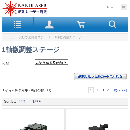
¥
ホーム
::
手動で微調整ステージ
:: 1軸微調整ステージ
1軸微調整ステージ
分類:
1
から
9
を表示中 (商品の数:
33
)
1
2
3
4
[次へ >>]
Sort by:
品名
価格+