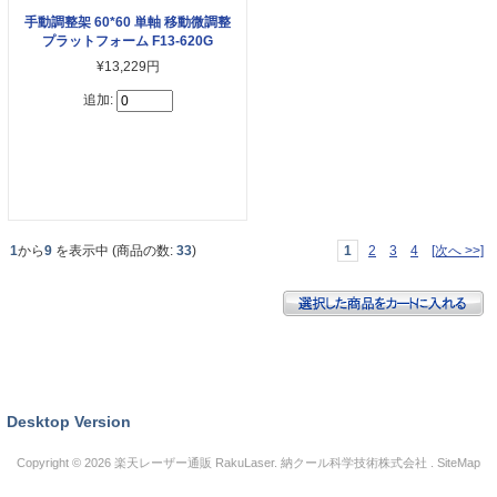
手動調整架 60*60 単軸 移動微調整
プラットフォーム F13-620G
¥13,229円
追加:
1
から
9
を表示中 (商品の数:
33
)
1
2
3
4
[次へ >>]
Desktop Version
Copyright © 2026
楽天レーザー通販 RakuLaser
. 納クール科学技術株式会社 .
SiteMap