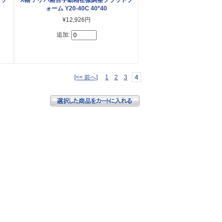
ォーム Y20-40C 40*40
¥12,926円
追加:
[<< 前へ]
1
2
3
4