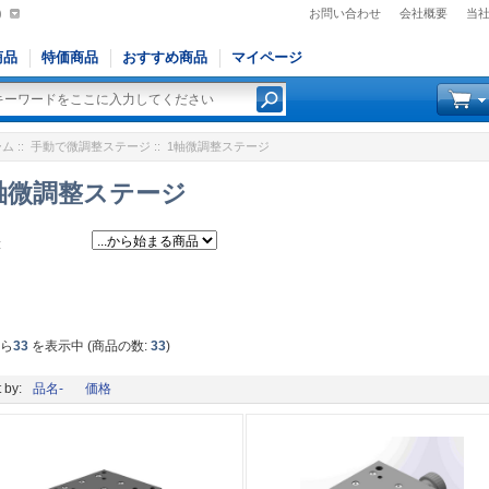
)
お問い合わせ
会社概要
当
商品
特価商品
おすすめ商品
マイページ
ーム
::
手動で微調整ステージ
:: 1軸微調整ステージ
軸微調整ステージ
:
から
33
を表示中 (商品の数:
33
)
 by:
品名-
価格