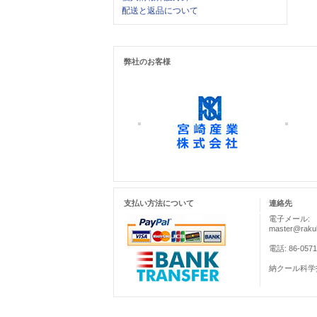
配送と返品について
弊社のお客様
支払い方法について
連絡先
電子メール:
master@rakul
電話: 86-0571
納クール科学