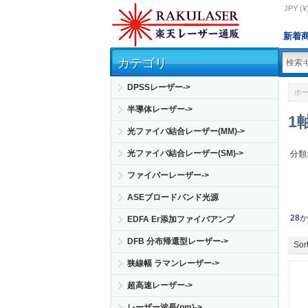
JPY (¥
新着
カテゴリ
DPSSレーザー->
ホ
半導体レーザー->
1
光ファイバ結合レーザー(MM)->
光ファイバ結合レーザー(SM)->
分類
ファイバーレーザー->
ASEブロードバンド光源
28
EDFA Er添加ファイバアンプ
DFB 分布帰還型レーザー->
Sort
狭線幅 ラマンレーザー->
超高速レーザー->
レーザー波長(nm)->