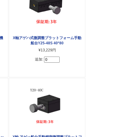
機
X軸アゲハ式微調整プラットフォーム手動
船台Y25-48S 40*80
¥13,229円
追加:
ラッ
X軸 アゲハ船台手動精密微調整プラットフ