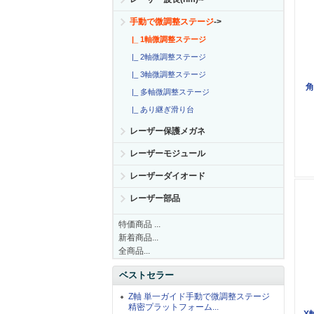
手動で微調整ステージ
->
|_ 1軸微調整ステージ
|_ 2軸微調整ステージ
|_ 3軸微調整ステージ
角
|_ 多軸微調整ステージ
|_ あり継ぎ滑り台
レーザー保護メガネ
レーザーモジュール
レーザーダイオード
レーザー部品
特価商品 ...
新着商品...
全商品...
ベストセラー
Z軸 単一ガイド手動で微調整ステージ
精密プラットフォーム...
X