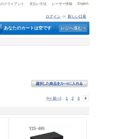
English
社のクライアント
支払い方法
レーザー情報
ログイン
or
新しい口座
あなたのカートは空です
レジへ進む
[<< 前へ]
1
2
3
4