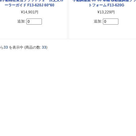
ーラーガイド F13-620J 60*60
トフォーム F13-620G
¥14,901円
¥13,229円
追加:
追加:
から
33
を表示中 (商品の数:
33
)