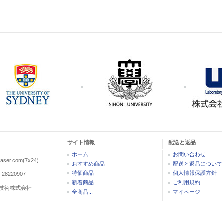
サイト情報
配送と返品
ホーム
お問い合わせ
aser.com(7x24)
おすすめ商品
配送と返品について
特価商品
個人情報保護方針
-28220907
新着商品
ご利用規約
技術株式会社
全商品...
マイページ