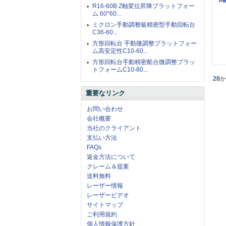
R16-60B Z軸変位昇降プラットフォー
ム 60*60...
ミクロン手動調整級精密型手動回転台
C36-60...
方形回転台 手動微調整プラットフォー
ム高安定性C10-60...
方形回転台手動精密船台微調整プラッ
トフォームC10-80...
28
重要なリンク
お問い合わせ
会社概要
当社のクライアント
支払い方法
FAQs
返金方法について
クレーム＆提案
送料無料
レーザー情報
レーザービデオ
サイトマップ
ご利用規約
個人情報保護方針