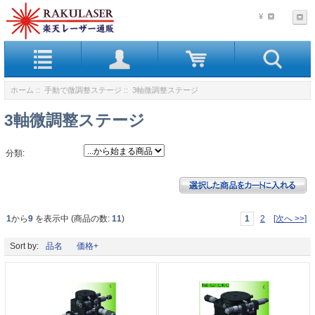
¥
ホーム
::
手動で微調整ステージ
:: 3軸微調整ステージ
3軸微調整ステージ
分類:
1
から
9
を表示中 (商品の数:
11
)
1
2
[次へ >>]
Sort by:
品名
価格+