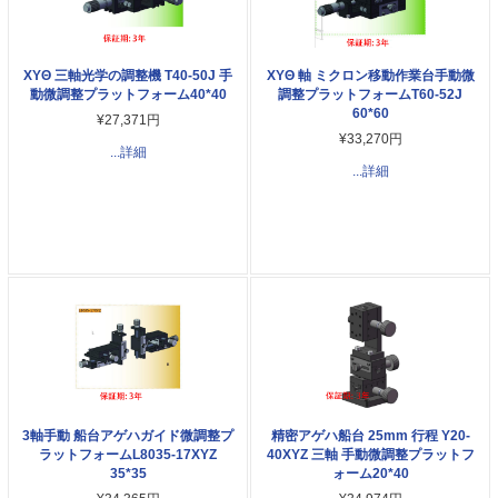
XYΘ 三軸光学の調整機 T40-50J 手
XYΘ 軸 ミクロン移動作業台手動微
動微調整プラットフォーム40*40
調整プラットフォームT60-52J
60*60
¥27,371円
¥33,270円
...詳細
...詳細
3軸手動 船台アゲハガイド微調整プ
精密アゲハ船台 25mm 行程 Y20-
ラットフォームL8035-17XYZ
40XYZ 三軸 手動微調整プラットフ
35*35
ォーム20*40