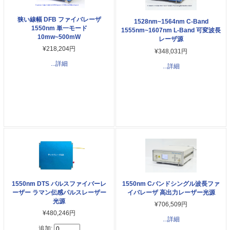
狭い線幅 DFB ファイバレーザ
1528nm~1564nm C-Band
1550nm 単一モード
1555nm~1607nm L-Band 可変波長
10mw~500mW
レーザ源
¥218,204円
¥348,031円
...詳細
...詳細
1550nm DTS パルスファイバーレ
1550nm Cバンドシングル波長ファ
ーザー ラマン伝感パルスレーザー
イバレーザ 高出力レーザー光源
光源
¥706,509円
¥480,246円
...詳細
追加: