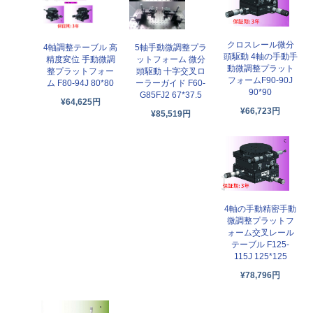
クロスレール微分
4軸調整テーブル 高
5軸手動微調整プラ
頭駆動 4軸の手動手
精度変位 手動微調
ットフォーム 微分
動微調整プラット
整プラットフォー
頭駆動 十字交叉ロ
フォームF90-90J
ム F80-94J 80*80
ーラーガイド F60-
90*90
G85FJ2 67*37.5
¥64,625円
¥66,723円
¥85,519円
4軸の手動精密手動
微調整プラットフ
ォーム交叉レール
テーブル F125-
115J 125*125
¥78,796円