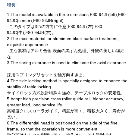
特長:
1.The model is available in three directions,F80-94JL(left),F80-
94JC(center),F80-94JR(right).
このタイプは3つの方向に任意,F80-94JL(左),F80-
94JC(中),F80-94JR(右)。
2.The main material for aluminum,black surface treatment,
exquisite appearance.
主な素材はアルミ合金,表面の黒ずん処理、外観の美しい繊細
な.
3.The spring clearance is used to eliminate the axial clearance.
採用スプリングリセットを軸方向すきま。
4.The side locking method is specially designed to enhance the
stability of table locking.
サイドロック方式設計特殊を強め、テーブルロックの安定性。
5.Adopt high precision cross roller guide rail, higher accuracy,
greater load, long service life.
高精度クロスローラガイド、精度が高く、積載大きく、寿命が
長い。
6.The differential head is positioned on the side of the fine
frame, so that the operation is more convenient.
微分頭はトリマの側面に置く、操作はいっそう便利です。