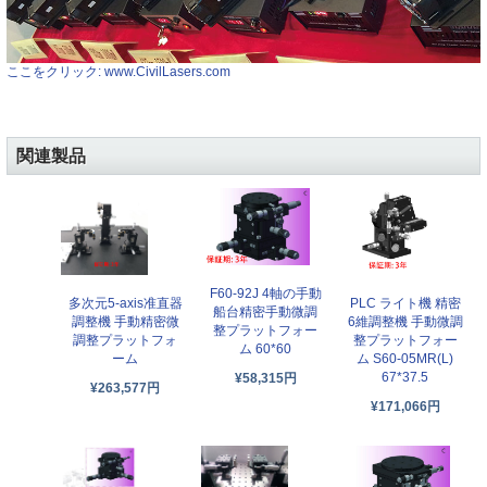
ここをクリック: www.CivilLasers.com
関連製品
F60-92J 4軸の手動
PLC ライト機 精密
多次元5-axis准直器
船台精密手動微調
6維調整機 手動微調
調整機 手動精密微
整プラットフォー
整プラットフォー
調整プラットフォ
ム 60*60
ム S60-05MR(L)
ーム
67*37.5
¥58,315円
¥263,577円
¥171,066円