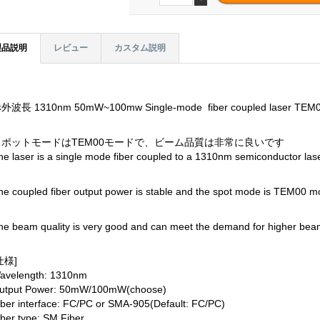
製品説明
レビュー
カスタム説明
外波長 1310nm 50mW~100mw Single-mode fiber coupled laser TEM
スポットモードはTEM00モードで、ビーム品質は非常に良いです
he laser is a single mode fiber coupled to a 1310nm semiconductor lase
he coupled fiber output power is stable and the spot mode is TEM00 m
he beam quality is very good and can meet the demand for higher beam
仕様]
avelength: 1310nm
utput Power: 50mW/100mW(choose)
iber interface: FC/PC or SMA-905(Default: FC/PC)
iber type: SM Fiber