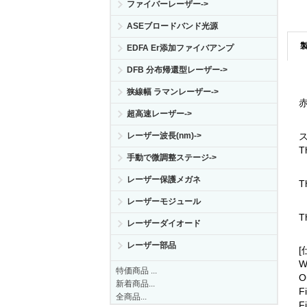
ファイバーレーザー->
ASEブロードバンド光源
EDFA Er添加ファイバアンプ
DFB 分布帰還型レーザー->
狭線幅 ラマンレーザー->
赤
超高速レーザー->
レーザー波長(nm)->
T
手動で微調整ステージ->
レーザー保護メガネ
T
レーザーモジュール
T
レーザーダイオード
レーザー部品
[
W
特価商品 ...
O
新着商品...
F
全商品...
F