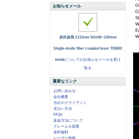
O
お知らせメール
O
S
W
E
W
赤外波長 1310nm 50mW~100mw
Single-mode fiber coupled laser TEM00
mode
についてのお知らせメールを受け
取る
重要なリンク
お問い合わせ
会社概要
当社のクライアント
支払い方法
FAQs
返金方法について
クレーム＆提案
送料無料
レーザー情報