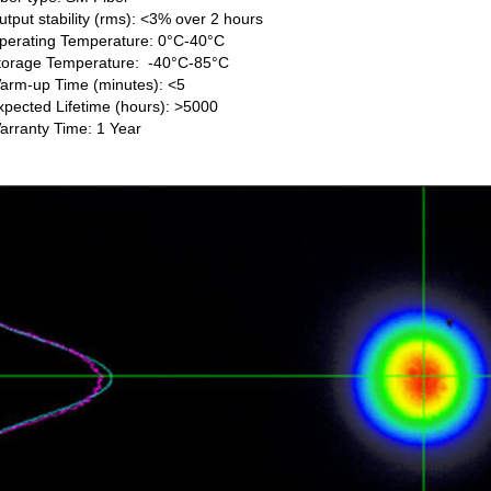
utput stability (rms): <3% over 2 hours
perating Temperature: 0°C-40°C
torage Temperature: -40°C-85°C
arm-up Time (minutes): <5
xpected Lifetime (hours): >5000
arranty Time: 1 Year