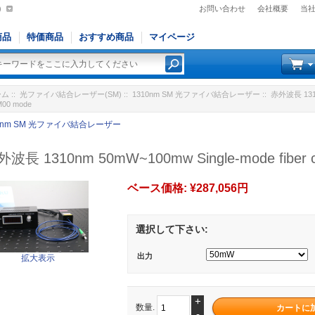
)
お問い合わせ
会社概要
当
商品
特価商品
おすすめ商品
マイページ
ーム
::
光ファイバ結合レーザー(SM)
::
1310nm SM 光ファイバ結合レーザー
:: 赤外波長 1310n
00 mode
0nm SM 光ファイバ結合レーザー
波長 1310nm 50mW~100mw Single-mode fiber co
ベース価格:
¥287,056円
選択して下さい:
出力
拡大表示
+
数量.
-