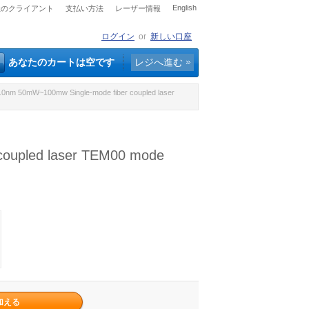
English
社のクライアント
支払い方法
レーザー情報
ログイン
or
新しい口座
あなたのカートは空です
レジへ進む
m 50mW~100mw Single-mode fiber coupled laser
upled laser TEM00 mode