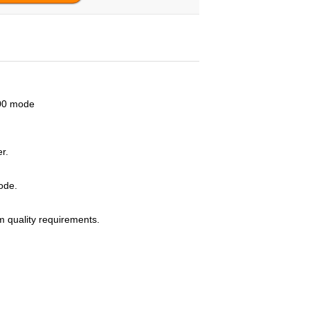
00 mode
r.
ode.
 quality requirements.