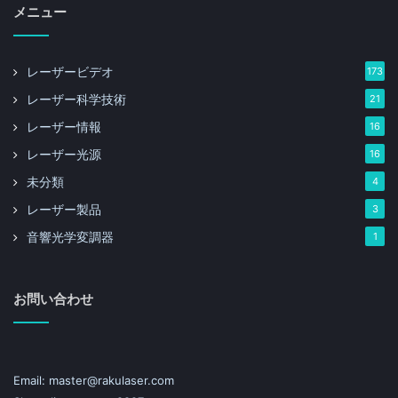
メニュー
レーザービデオ
173
レーザー科学技術
21
レーザー情報
16
レーザー光源
16
未分類
4
レーザー製品
3
音響光学変調器
1
お問い合わせ
Email: master@rakulaser.com