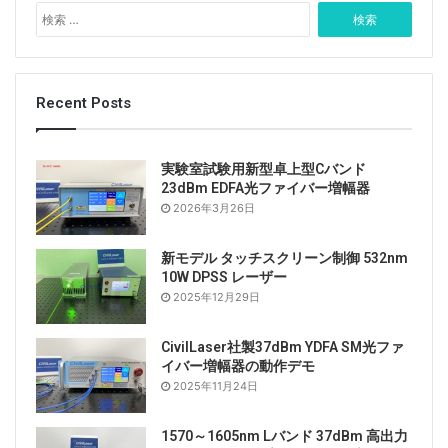
検
索
:
Recent Posts
実験室試験用新型卓上型Cバンド
23dBm EDFA光ファイバー増幅器
2026年3月26日
新モデル タッチスクリーン制御 532nm
10W DPSS レーザー
2025年12月29日
CivilLaser社製37dBm YDFA SM光ファ
イバー増幅器の動作デモ
2025年11月24日
1570～1605nm Lバンド 37dBm 高出力