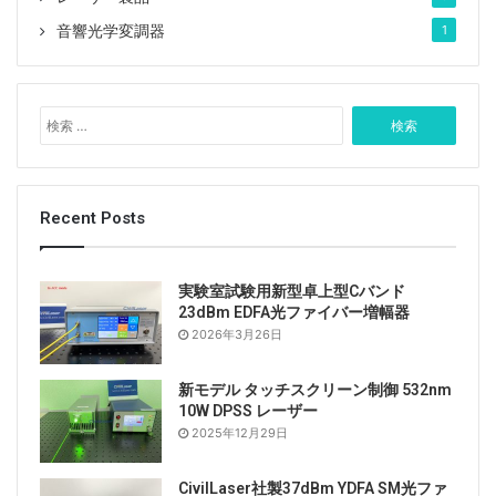
音響光学変調器
1
検
索
:
Recent Posts
実験室試験用新型卓上型Cバンド
23dBm EDFA光ファイバー増幅器
2026年3月26日
新モデル タッチスクリーン制御 532nm
10W DPSS レーザー
2025年12月29日
CivilLaser社製37dBm YDFA SM光ファ