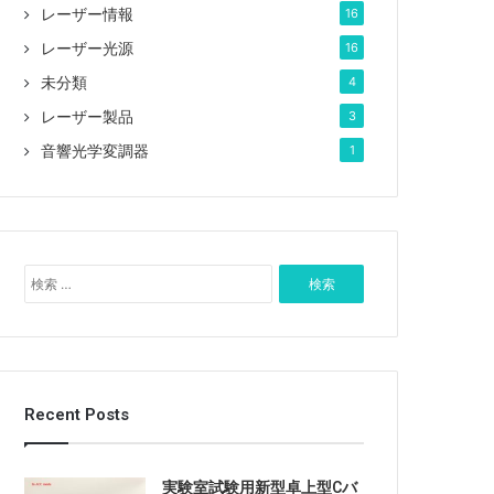
レーザー情報
16
レーザー光源
16
未分類
4
レーザー製品
3
音響光学変調器
1
検
索
:
Recent Posts
実験室試験用新型卓上型Cバ