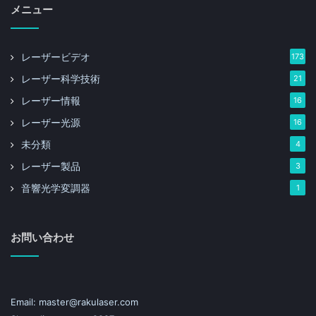
メニュー
レーザービデオ
173
レーザー科学技術
21
レーザー情報
16
レーザー光源
16
未分類
4
レーザー製品
3
音響光学変調器
1
お問い合わせ
Email: master@rakulaser.com