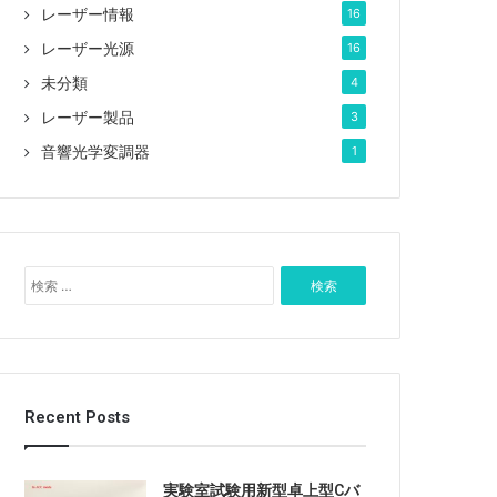
レーザー情報
16
レーザー光源
16
未分類
4
レーザー製品
3
音響光学変調器
1
検
索
:
Recent Posts
実験室試験用新型卓上型Cバ