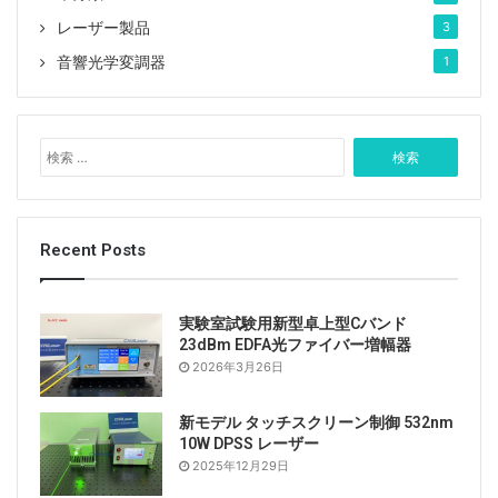
レーザー製品
3
音響光学変調器
1
検
索
:
Recent Posts
実験室試験用新型卓上型Cバンド
23dBm EDFA光ファイバー増幅器
2026年3月26日
新モデル タッチスクリーン制御 532nm
10W DPSS レーザー
2025年12月29日