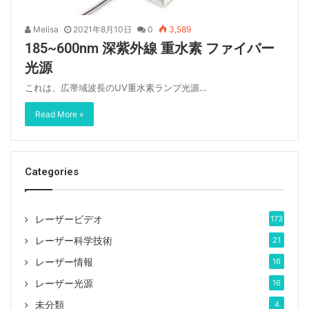
Melisa
2021年8月10日
0
3,589
185~600nm 深紫外線 重水素 ファイバー
光源
これは、広帯域波長のUV重水素ランプ光源…
Read More »
Categories
レーザービデオ
173
レーザー科学技術
21
レーザー情報
16
レーザー光源
16
未分類
4