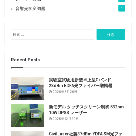
音響光学変調器
1
検
索
:
Recent Posts
実験室試験用新型卓上型Cバンド
23dBm EDFA光ファイバー増幅器
2026年3月26日
新モデル タッチスクリーン制御 532nm
10W DPSS レーザー
2025年12月29日
CivilLaser社製37dBm YDFA SM光ファ