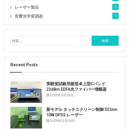
レーザー製品
3
音響光学変調器
1
検
索
:
Recent Posts
実験室試験用新型卓上型Cバンド
23dBm EDFA光ファイバー増幅器
2026年3月26日
新モデル タッチスクリーン制御 532nm
10W DPSS レーザー
2025年12月29日