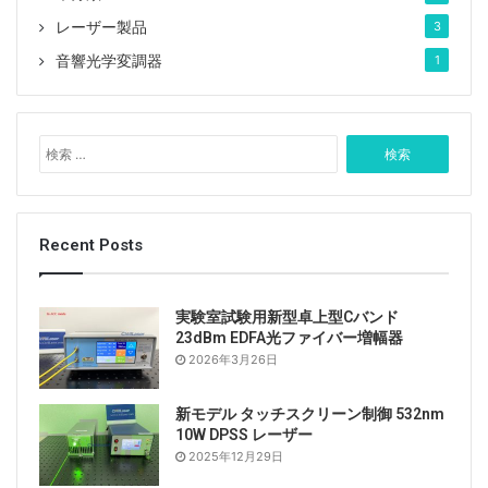
レーザー製品
3
音響光学変調器
1
検
索
:
Recent Posts
実験室試験用新型卓上型Cバンド
23dBm EDFA光ファイバー増幅器
2026年3月26日
新モデル タッチスクリーン制御 532nm
10W DPSS レーザー
2025年12月29日