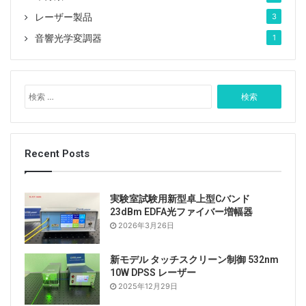
レーザー製品
3
音響光学変調器
1
検
索
:
Recent Posts
実験室試験用新型卓上型Cバンド
23dBm EDFA光ファイバー増幅器
2026年3月26日
新モデル タッチスクリーン制御 532nm
10W DPSS レーザー
2025年12月29日