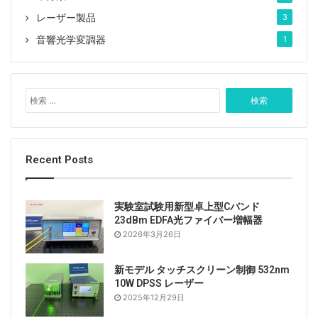
レーザー製品
3
音響光学変調器
1
検
索
:
Recent Posts
実験室試験用新型卓上型Cバンド
23dBm EDFA光ファイバー増幅器
2026年3月26日
新モデル タッチスクリーン制御 532nm
10W DPSS レーザー
2025年12月29日