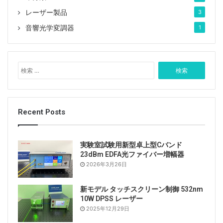
レーザー製品
3
音響光学変調器
1
検
索
:
Recent Posts
実験室試験用新型卓上型Cバンド
23dBm EDFA光ファイバー増幅器
2026年3月26日
新モデル タッチスクリーン制御 532nm
10W DPSS レーザー
2025年12月29日