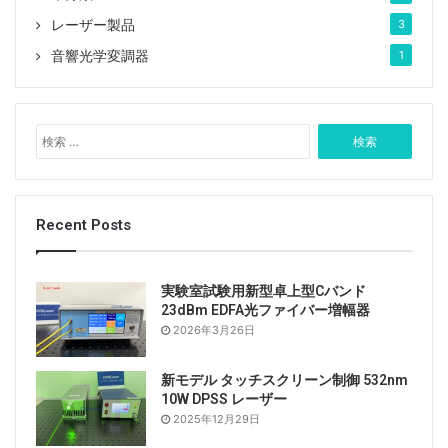
レーザー製品
3
音響光学変調器
1
検
索
:
Recent Posts
実験室試験用新型卓上型Cバンド
23dBm EDFA光ファイバー増幅器
2026年3月26日
新モデル タッチスクリーン制御 532nm
10W DPSS レーザー
2025年12月29日