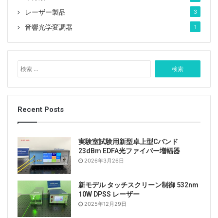
レーザー製品
3
音響光学変調器
1
検
索
:
Recent Posts
実験室試験用新型卓上型Cバンド
23dBm EDFA光ファイバー増幅器
2026年3月26日
新モデル タッチスクリーン制御 532nm
10W DPSS レーザー
2025年12月29日