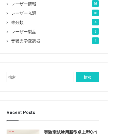
レーザー情報
16
レーザー光源
16
未分類
4
レーザー製品
3
音響光学変調器
1
検
索
:
Recent Posts
実験室試験用新型卓上型Cバ