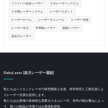
ファイバー結合レーザー
ラボレーザーシステム
ラボ用レーザーシステム
レーザースポット
レーザービーム
レーザーモジュール
レーザー光源
レーザー出力
半導体レーザー
固体レーザー
高出力レーザー
RakuLaser [楽天レーザー通販]
私たちはハイエンドレーザの研究開発と生産、科学研究と工業生産によ
りレーザー光源を提供します。
私たちはお客様の具体的な需要カスタムレーザ、長年の積み重ねによっ
て、我々の制品が市場ではお客様歓迎収.