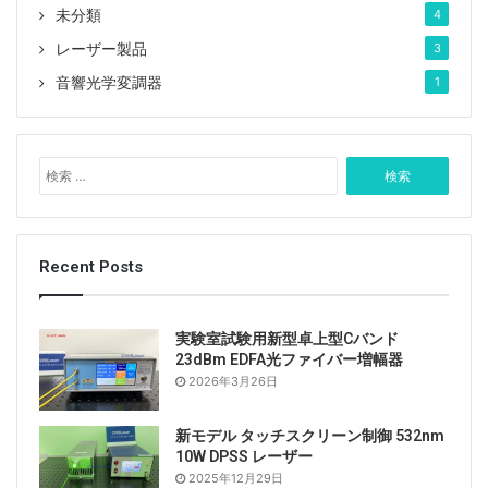
未分類
4
レーザー製品
3
音響光学変調器
1
検
索
:
Recent Posts
実験室試験用新型卓上型Cバンド
23dBm EDFA光ファイバー増幅器
2026年3月26日
新モデル タッチスクリーン制御 532nm
10W DPSS レーザー
2025年12月29日