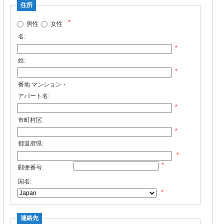
住所
*
男性
女性
名:
*
姓:
*
番地 マンション・
アパート名:
*
市町村区:
*
都道府県:
*
*
郵便番号:
国名:
*
連絡先