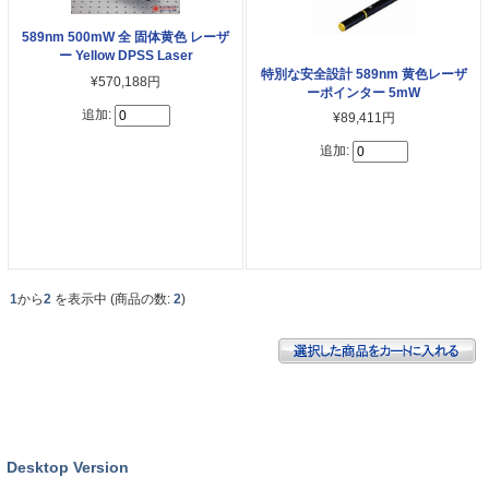
589nm 500mW 全 固体黄色 レーザ
ー Yellow DPSS Laser
特別な安全設計 589nm 黄色レーザ
¥570,188円
ーポインター 5mW
追加:
¥89,411円
追加:
1
から
2
を表示中 (商品の数:
2
)
Desktop Version