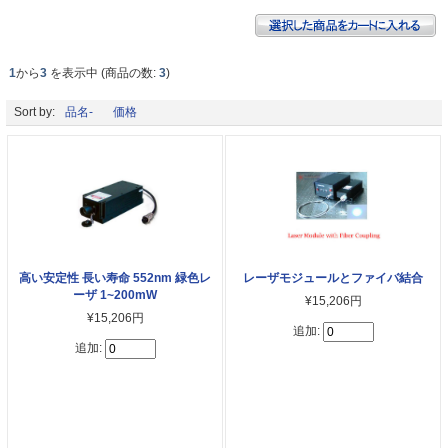
1
から
3
を表示中 (商品の数:
3
)
Sort by:
品名-
価格
高い安定性 長い寿命 552nm 緑色レ
レーザモジュールとファイバ結合
ーザ 1~200mW
¥15,206円
¥15,206円
追加:
追加: