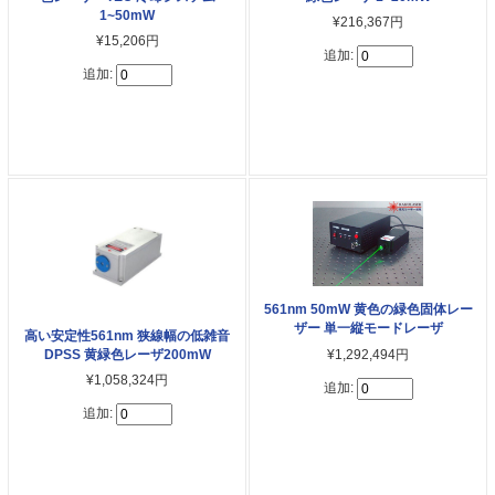
1~50mW
¥216,367円
¥15,206円
追加:
追加:
561nm 50mW 黄色の緑色固体レー
ザー 単一縦モードレーザ
高い安定性561nm 狭線幅の低雑音
DPSS 黄緑色レーザ200mW
¥1,292,494円
¥1,058,324円
追加:
追加: