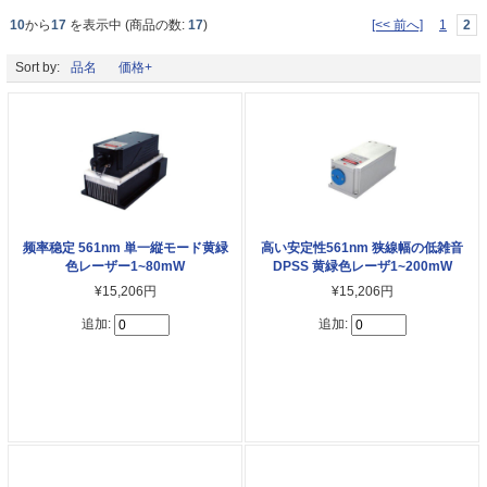
10
から
17
を表示中 (商品の数:
17
)
[<< 前へ]
1
2
Sort by:
品名
価格+
频率稳定 561nm 単一縦モード黄緑
高い安定性561nm 狭線幅の低雑音
色レーザー1~80mW
DPSS 黄緑色レーザ1~200mW
¥15,206円
¥15,206円
追加:
追加: