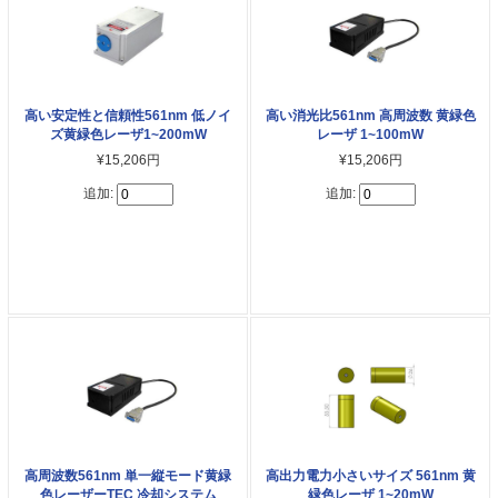
高い安定性と信頼性561nm 低ノイ
高い消光比561nm 高周波数 黄緑色
ズ黄緑色レーザ1~200mW
レーザ 1~100mW
¥15,206円
¥15,206円
追加:
追加:
高周波数561nm 単一縦モード黄緑
高出力電力小さいサイズ 561nm 黄
色レーザーTEC 冷却システム
緑色レーザ 1~20mW