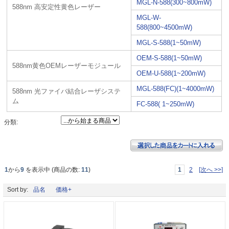
MGL-N-588(300~800mW)
588nm 高安定性黄色レーザー
MGL-W-
588(800~4500mW)
MGL-S-588(1~50mW)
OEM-S-588(1~50mW)
588nm黄色OEMレーザーモジュール
OEM-U-588(1~200mW)
MGL-588(FC)(1~4000mW)
588nm 光ファイバ結合レーザシステ
ム
FC-588( 1~250mW)
分類:
1
から
9
を表示中 (商品の数:
11
)
1
2
[次へ >>]
Sort by:
品名
価格+