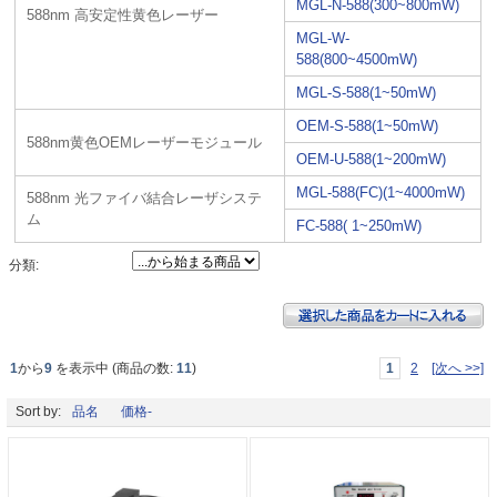
MGL-N-588(300~800mW)
588nm 高安定性黄色レーザー
MGL-W-
588(800~4500mW)
MGL-S-588(1~50mW)
OEM-S-588(1~50mW)
588nm黄色OEMレーザーモジュール
OEM-U-588(1~200mW)
MGL-588(FC)(1~4000mW)
588nm 光ファイバ結合レーザシステ
ム
FC-588( 1~250mW)
分類:
1
から
9
を表示中 (商品の数:
11
)
1
2
[次へ >>]
Sort by:
品名
価格-