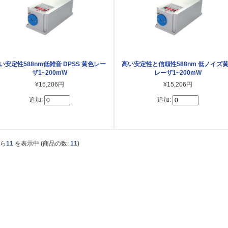
い安定性588nm低雑音 DPSS 黄色レー
高い安定性と信頼性588nm 低ノイズ
ザ1~200mW
レーザ1~200mW
¥15,206円
¥15,206円
追加:
追加:
から
11
を表示中 (商品の数:
11
)