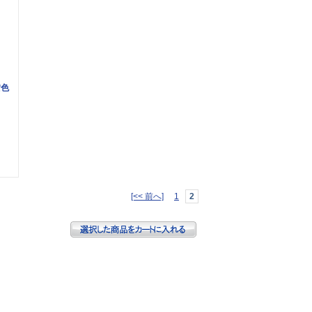
黄色
[<< 前へ]
1
2