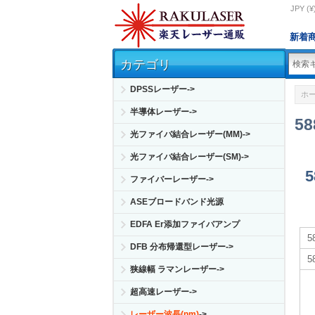
JPY (¥
新着
カテゴリ
DPSSレーザー->
ホ
半導体レーザー->
5
光ファイバ結合レーザー(MM)->
光ファイバ結合レーザー(SM)->
ファイバーレーザー->
ASEブロードバンド光源
EDFA Er添加ファイバアンプ
DFB 分布帰還型レーザー->
狭線幅 ラマンレーザー->
超高速レーザー->
レーザー波長(nm)
->