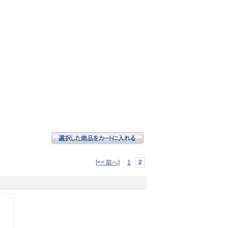
[<< 前へ]
1
2