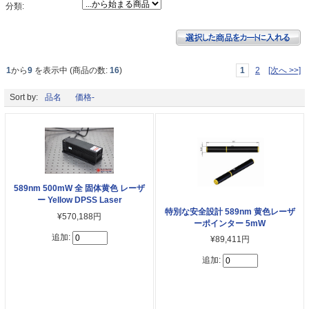
分類:
1
から
9
を表示中 (商品の数:
16
)
1
2
[次へ >>]
Sort by:
品名
価格-
589nm 500mW 全 固体黄色 レーザ
ー Yellow DPSS Laser
特別な安全設計 589nm 黄色レーザ
¥570,188円
ーポインター 5mW
追加:
¥89,411円
追加: