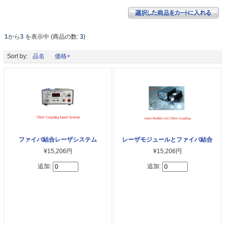
1
から
3
を表示中 (商品の数:
3
)
Sort by:
品名
価格+
ファイバ結合レーザシステム
レーザモジュールとファイバ結合
¥15,206円
¥15,206円
追加:
追加: