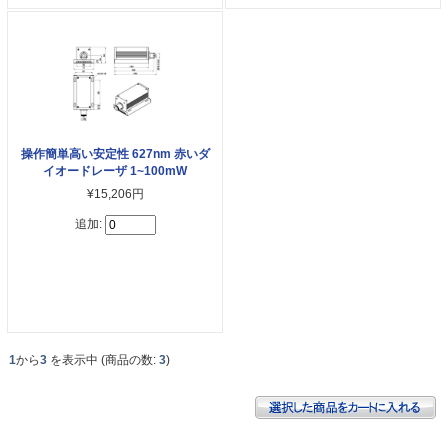
操作簡単高い安定性 627nm 赤いダ
イオードレーザ 1~100mW
¥15,206円
追加:
1
から
3
を表示中 (商品の数:
3
)